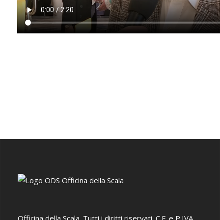
Officina della Scala. Tutti i diritti riservati. C.F. e P.IVA